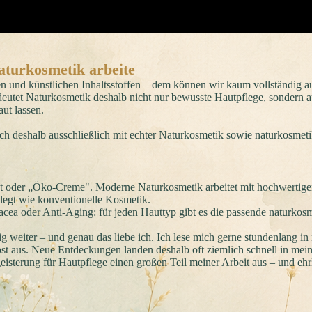
aturkosmetik arbeite
fen und künstlichen Inhaltsstoffen – dem können wir kaum vollständig a
eutet Naturkosmetik deshalb nicht nur bewusste Hautpflege, sondern 
ut lassen.
ich deshalb ausschließlich mit echter Naturkosmetik sowie naturkosme
cht oder „Öko-Creme". Moderne Naturkosmetik arbeitet mit hochwertig
elegt wie konventionelle Kosmetik.
cea oder Anti-Aging: für jeden Hauttyp gibt es die passende naturkos
g weiter – und genau das liebe ich. Ich lese mich gerne stundenlang in
bst aus. Neue Entdeckungen landen deshalb oft ziemlich schnell in mei
isterung für Hautpflege einen großen Teil meiner Arbeit aus – und ehrl