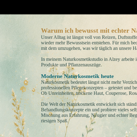
Warum ich bewusst mit echter N
Unser Alltag ist längst voll von Reizen, Duftstof
wieder mehr Bewusstsein entstehen. Für mich bed
mit dem umzugehen, was wir täglich an unsere Ha
In meinem Naturkosmetikstudio in Alzey arbeite 
Produkte und Pflanzenauszüge.
Moderne Naturkosmetik heute
Naturkosmetik bedeutet längst nicht mehr Verzi
professionellen Pflegekonzepten – getestet und b
Ob Unreinheiten, trockene Haut, Couperose, Rosa
Die Welt der Naturkosmetik entwickelt sich ständi
Behandlungskonzepte ein und probiere vieles sel
Mischung aus Erfahrung,
Neugier und echter Bege
riesigen Spaß.