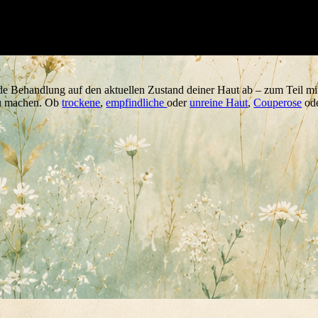
e Behandlung auf den aktuellen Zustand deiner Haut ab – zum Teil mit 
zu machen. Ob
trockene
,
empfindliche
oder
unreine Haut
,
Couperose
od