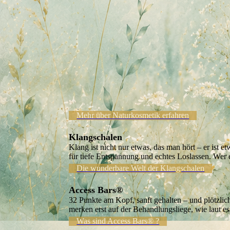
Mehr über Naturkosmetik erfahren
Klangschalen
Klang ist nicht nur etwas, das man hört – er ist
für tiefe Entspannung und echtes Loslassen. Wer e
Die wunderbare Welt der Klangschalen
Access Bars®
32 Punkte am Kopf, sanft gehalten – und plötzli
merken erst auf der Behandlungsliege, wie laut es 
Was sind Access Bars® ?