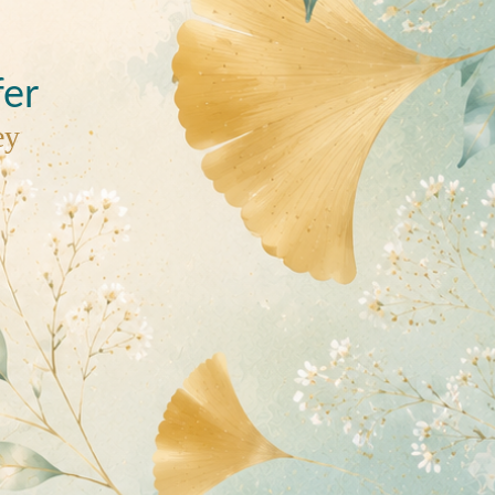
fer
ey