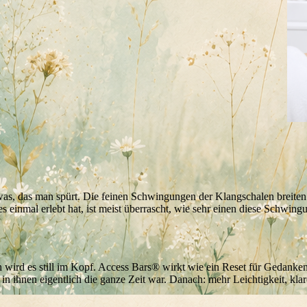
 etwas, das man spürt. Die feinen Schwingungen der Klangschalen breit
s einmal erlebt hat, ist meist überrascht, wie sehr einen diese Schwin
ch wird es still im Kopf. Access Bars® wirkt wie ein Reset für Gedan
in ihnen eigentlich die ganze Zeit war. Danach: mehr Leichtigkeit, klare